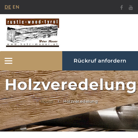
DE
EN
Rückruf anfordern
Navigation
ein-/ausblenden
Holzveredelung
Home
Holzveredelung