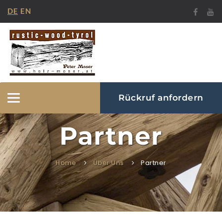
DE
EN
Rückruf anfordern
Navigation
ein-/ausblenden
Partner
Home
Über Uns
Partner