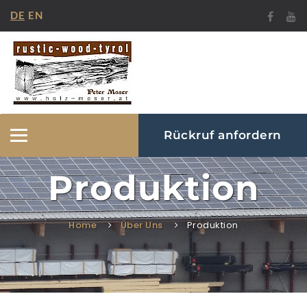
DE
EN
Rückruf anfordern
Navigation
ein-/ausblenden
Produktion
Home
Über Uns
Produktion